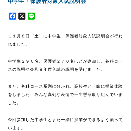
中学生・保護者対象入試説明会
F
X
L
a
i
c
n
１１月８日（土）に中学生・保護者対象入試説明会が行わ
e
e
b
れました。
o
o
中学生２９０名、保護者２７０名ほどが参加し、各科コー
k
スの説明や令和８年度入試の説明を受けました。
また、各科コース系列に分かれ、高校生と一緒に授業体験
をしました。みんな真剣な表情で一生懸命取り組んでいま
した。
今回参加した中学生とまた一緒に授業ができるよう願って
います。