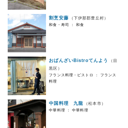
割烹安藤
（下伊那郡豊丘村）
和食・寿司 ： 和食
おばんざいBistroてんよう
（目
黒区）
フランス料理・ビストロ ： フランス
料理
中国料理 九龍
（松本市）
中華料理 ： 中華料理