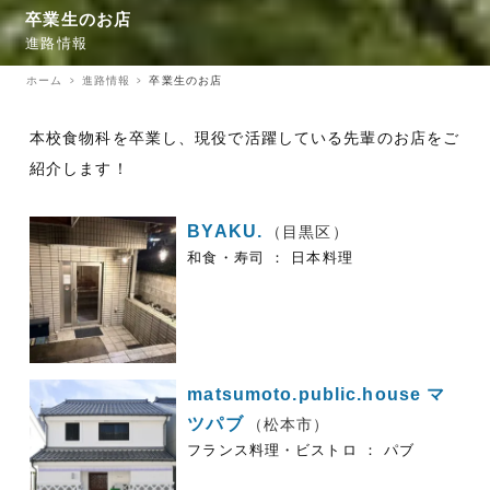
卒業生のお店
進路情報
ホーム
進路情報
卒業生のお店
本校食物科を卒業し、現役で活躍している先輩のお店をご
紹介します！
BYAKU.
（目黒区）
和食・寿司 ： 日本料理
matsumoto.public.house マ
ツパブ
（松本市）
フランス料理・ビストロ ： パブ