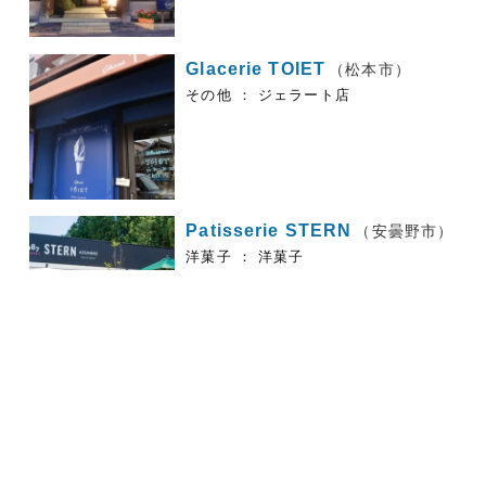
Glacerie TOIET
（松本市）
その他 ： ジェラート店
Patisserie STERN
（安曇野市）
洋菓子 ： 洋菓子
ＷＥＢ出願
資料請求
入試イベント
入試情報
㈱喜笑堂
（松本市）
その他 ： 居酒屋