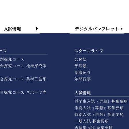
入試情報
学校案内パンフレット
入試情報
デジタルパンフレット
ース
スクールライフ
特別探究コース
文化祭
総合探究コース 地域探究系
部活動
制服紹介
総合探究コース 美術工芸系
年間行事
総合探究コース スポーツ専
入試情報
奨学生入試（専願）募集要項
推薦入試（専願）募集要項
特別入試（併願）募集要項
一般入試 募集要項
再募集入試 募集要項