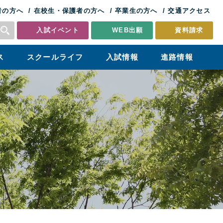
者の方へ
在校生・保護者の方へ
卒業生の方へ
交通アクセス
入試イベント
WEB出願
資料請求
ス
スクールライフ
入試情報
進路情報