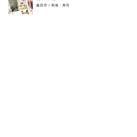
飯田市 / 和食・寿司
ＷＥＢ出願
資料請求
入試イベント
入試情報
Santa Cafe
松本市 / 洋食・カフェ
もっと見る
食物科の卒業
学校案内パン
入試情報
資料請求
生のお店
フレット
〒390-0303
長野県松本市浅間温泉1-4-17