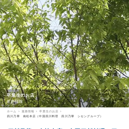
卒業生のお店
進路情報
ホーム
進路情報
卒業生のお店
四川乃華 南松本店（中国四川料理 四川乃華 シセングループ）