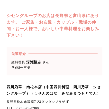
シセングループのお店は長野県と富山県にあり
ます。 ご家族・お友達・カップル・職場の仲
間・お一人様で、おいしい中華料理をお楽しみ
下さい！
先輩紹介
深瀬悟志
総料理長
さん
平成8年卒業
四川乃華 南松本店（中国四川料理 四川乃華 シセ
ングループ）
（しせんのはな みなみまつもとてん）
長野県松本市双葉7-23ダンダンプラザ1F
TEL：
0263-25-2390