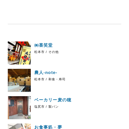
㈱喜笑堂
松本市 / その他
農人‐note-
松本市 / 和食・寿司
ベーカリー麦の穂
塩尻市 / 製パン
お食事処・夢