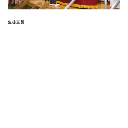
生徒宣誓
ＷＥＢ出願
資料請求
入試イベント
入試情報