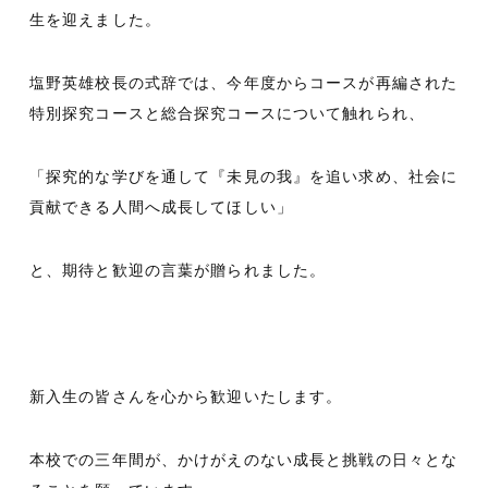
o
生を迎えました。
o
k
塩野英雄校長の式辞では、今年度からコースが再編された
特別探究コースと総合探究コースについて触れられ、
「探究的な学びを通して『未見の我』を追い求め、社会に
貢献できる人間へ成長してほしい」
と、期待と歓迎の言葉が贈られました。
新入生の皆さんを心から歓迎いたします。
本校での三年間が、かけがえのない成長と挑戦の日々とな