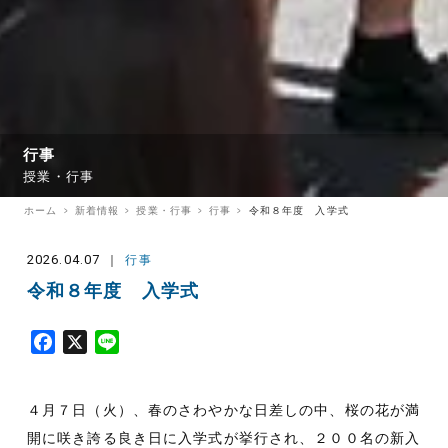
行事
授業・行事
ホーム
新着情報
授業・行事
行事
令和８年度 入学式
2026.04.07
行事
令和８年度 入学式
F
X
L
a
i
c
n
４月７日（火）、春のさわやかな日差しの中、桜の花が満
e
e
b
開に咲き誇る良き日に入学式が挙行され、２００名の新入