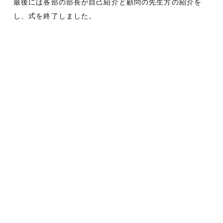
最後には各部の部長が自己紹介と顧問の先生方の紹介を
し、式を終了しました。
ＷＥＢ出願
資料請求
入試イベント
入試情報
学校長の「人としての成長をする場が部活動」との言葉を
参加生徒一同で共有する機会となりました。