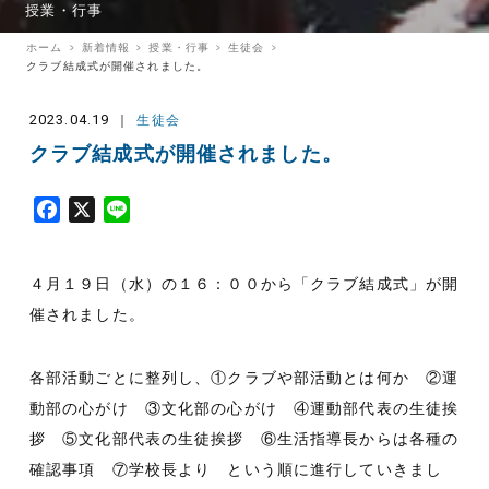
授業・行事
ホーム
新着情報
授業・行事
生徒会
クラブ結成式が開催されました。
2023.04.19
生徒会
クラブ結成式が開催されました。
F
X
L
a
i
c
n
４月１９日（水）の１６：００から「クラブ結成式」が開
e
e
b
催されました。
o
o
各部活動ごとに整列し、①クラブや部活動とは何か ②運
k
動部の心がけ ③文化部の心がけ ④運動部代表の生徒挨
拶 ⑤文化部代表の生徒挨拶 ⑥生活指導長からは各種の
確認事項 ⑦学校長より という順に進行していきまし