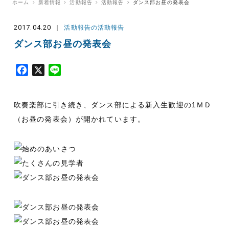
ホーム
新着情報
活動報告
活動報告
ダンス部お昼の発表会
2017.04.20
活動報告の活動報告
ダンス部お昼の発表会
F
X
L
a
i
c
n
吹奏楽部に引き続き、ダンス部による新入生歓迎の1ＭＤ
e
e
b
（お昼の発表会）が開かれています。
o
o
k