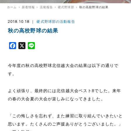
ホーム
新着情報
活動報告
硬式野球部
秋の高校野球の結果
2018.10.18
硬式野球部の活動報告
秋の高校野球の結果
F
X
L
a
i
c
n
今年度の秋の高校野球北信越大会の結果は以下の通りで
e
e
b
す。
o
o
よく頑張り、最終的には北信越大会ベスト8でした。来年
k
の春の大会夏の大会が楽しみになってきました。
「この悔しさを忘れず、また練習に取り組んでいきたいと
思います。たくさんのご声援ありがとうございました。」