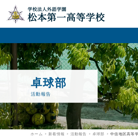
卓球部
活動報告
ホーム
新着情報
活動報告
卓球部
中信地区高等