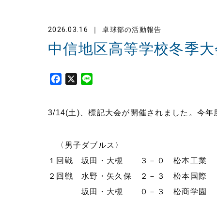
2026.03.16
卓球部の活動報告
中信地区高等学校冬季大
F
X
L
a
i
c
n
3/14(土)、標記大会が開催されました。今
e
e
b
o
〈男子ダブルス〉
o
k
１回戦 坂田・大槻 ３－０ 松本工業
２回戦 水野・矢久保 ２－３ 松本国際
坂田・大槻 ０－３ 松商学園