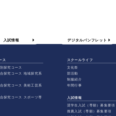
入試情報
学校案内パンフレット
入試情報
デジタルパンフレット
ース
スクールライフ
特別探究コース
文化祭
総合探究コース 地域探究系
部活動
制服紹介
総合探究コース 美術工芸系
年間行事
総合探究コース スポーツ専
入試情報
奨学生入試（専願）募集要項
推薦入試（専願）募集要項