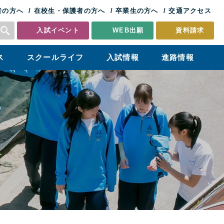
者の方へ
在校生・保護者の方へ
卒業生の方へ
交通アクセス
入試イベント
WEB出願
資料請求
ス
スクールライフ
入試情報
進路情報