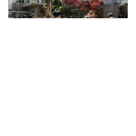
ＷＥＢ出願
資料請求
入試イベント
入試情報
。
← 前の記事へ
次の記事へ →
食物科の卒業
学校案内パン
入試情報
資料請求
生のお店
フレット
〒390-0303