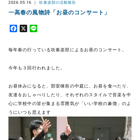
2026.05.16
吹奏楽部の活動報告
一高春の風物詩「お昼のコンサート」
F
X
L
a
i
c
n
毎年春の行っている吹奏楽部によるお昼のコンサート。
e
e
b
o
今年も３回行われました。
o
k
お昼休みになると、部室棟前の中庭に、お昼を食べたり、
友達をおしゃべりしたり、それぞれのスタイルで音楽を中
心に学校中の皆が集まる雰囲気が「いい学校の象徴」のよ
うにいつも思えます