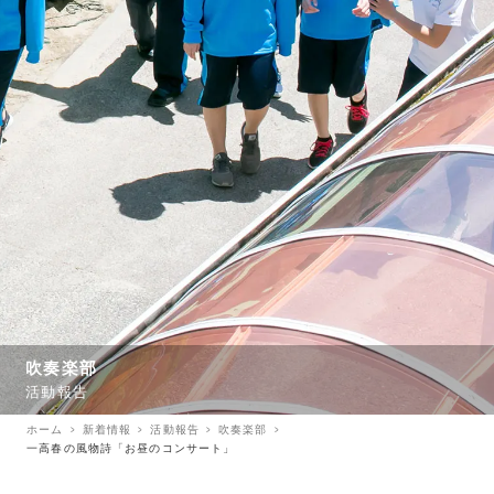
吹奏楽部
活動報告
ホーム
新着情報
活動報告
吹奏楽部
一高春の風物詩「お昼のコンサート」