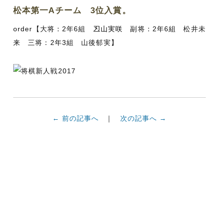
松本第一Aチーム 3位入賞。
order【大将：2年6組
丒山実咲
副将：2年6組 松井未
来 三将：2年3組 山後郁実】
← 前の記事へ
次の記事へ →
食物科の卒業
学校案内パン
入試情報
資料請求
生のお店
フレット
ＷＥＢ出願
資料請求
入試イベント
入試情報
〒390-0303
長野県松本市浅間温泉1-4-17