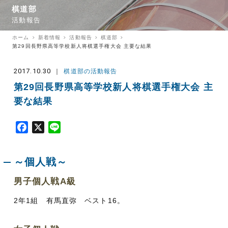
棋道部
活動報告
ホーム
新着情報
活動報告
棋道部
第29回長野県高等学校新人将棋選手権大会 主要な結果
2017.10.30
棋道部の活動報告
第29回長野県高等学校新人将棋選手権大会 主
要な結果
F
X
L
a
i
c
n
～個人戦～
e
e
b
男子個人戦A級
o
o
2年1組 有馬直弥 ベスト16。
k