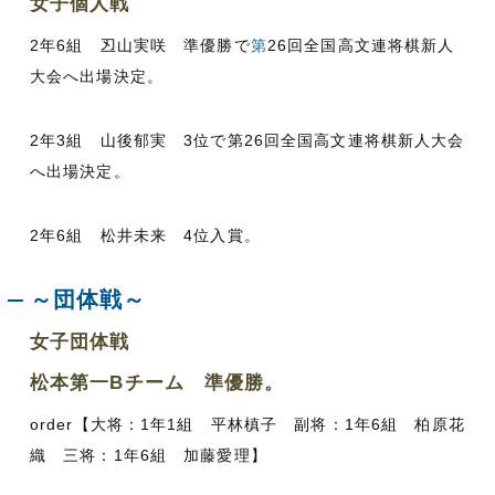
女子個人戦
2年6組 丒山実咲 準優勝で
第
26回全国高文連将棋新人
大会へ出場決定。
2年3組 山後郁実 3位で第26回全国高文連将棋新人大会
へ出場決定。
2年6組 松井未来 4位入賞。
～団体戦～
女子団体戦
松本第一Bチーム 準優勝。
order【大将：1年1組 平林槙子 副将：1年6組 柏原花
織 三将：1年6組 加藤愛理】