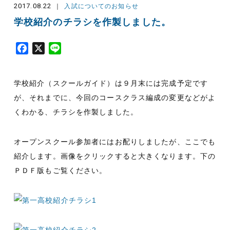
2017.08.22
入試についてのお知らせ
学校紹介のチラシを作製しました。
F
X
L
a
i
c
n
学校紹介（スクールガイド）は９月末には完成予定です
e
e
b
が、それまでに、今回のコースクラス編成の変更などがよ
o
くわかる、チラシを作製しました。
o
k
オープンスクール参加者にはお配りしましたが、ここでも
紹介します。画像をクリックすると大きくなります。下の
ＰＤＦ版もご覧ください。