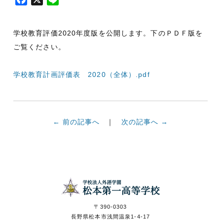
a
i
c
n
学校教育評価2020年度版を公開します。下のＰＤＦ版を
e
e
b
ご覧ください。
o
o
学校教育計画評価表 2020（全体）.pdf
k
← 前の記事へ
次の記事へ →
食物科の卒業
学校案内パン
入試情報
資料請求
生のお店
フレット
〒390-0303
長野県松本市浅間温泉1-4-17