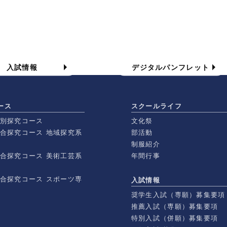
入試情報
学校案内パンフレット
入試情報
デジタルパンフレット
ース
スクールライフ
特別探究コース
文化祭
総合探究コース 地域探究系
部活動
制服紹介
総合探究コース 美術工芸系
年間行事
総合探究コース スポーツ専
入試情報
奨学生入試（専願）募集要項
推薦入試（専願）募集要項
特別入試（併願）募集要項