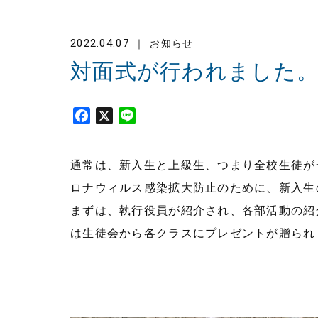
2022.04.07
お知らせ
対面式が行われました
F
X
L
a
i
c
n
通常は、新入生と上級生、つまり全校生徒が
e
e
b
ロナウィルス感染拡大防止のために、新入生
o
まずは、執行役員が紹介され、各部活動の紹
o
は生徒会から各クラスにプレゼントが贈られ
k