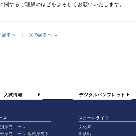
に関するご理解のほどをよろしくお願いいたします。
の記事へ
次の記事へ →
入試情報
学校案内パンフレット
入試情報
デジタルパンフレット
ース
スクールライフ
特別探究コース
文化祭
総合探究コース 地域探究系
部活動