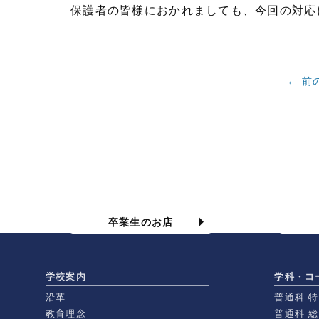
保護者の皆様におかれましても、今回の対応
← 前
食物科の卒業生のお店
卒業生のお店
学校案内
学科・コ
沿革
普通科 
教育理念
普通科 