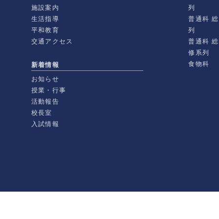
施設案内
列
生活指導
普通科 
平和教育
列
交通アクセス
普通科 
修系列
食物科
新着情報
お知らせ
授業・行事
活動報告
校長室
入試情報