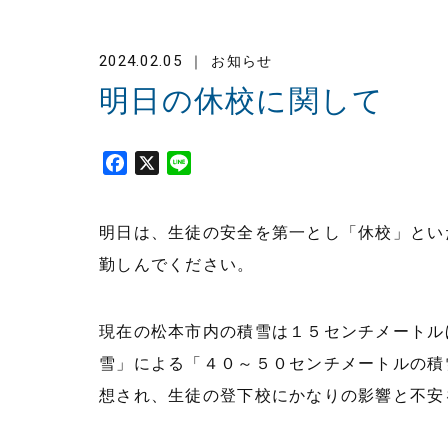
2024.02.05
お知らせ
明日の休校に関して
F
X
L
a
i
c
n
明日は、生徒の安全を第一とし「休校」とい
e
e
b
勤しんでください。
o
o
k
現在の松本市内の積雪は１５センチメートル
雪」による「４０～５０センチメートルの積
想され、生徒の登下校にかなりの影響と不安