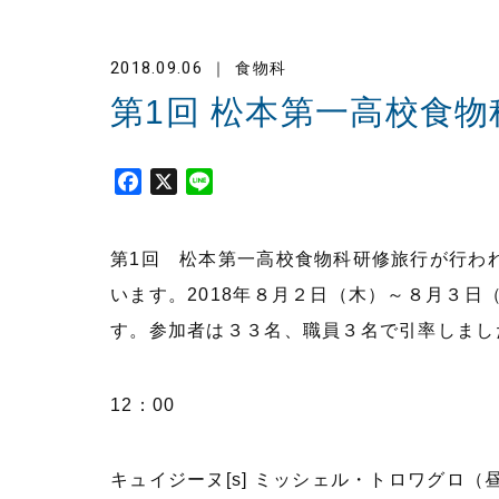
2018.09.06
食物科
第1回 松本第一高校食
F
X
L
a
i
c
n
第1回 松本第一高校食物科研修旅行が行わ
e
e
b
います。2018年８月２日（木）～８月３
o
す。参加者は３３名、職員３名で引率しまし
o
k
12：00
キュイジーヌ[s] ミッシェル・トロワグロ