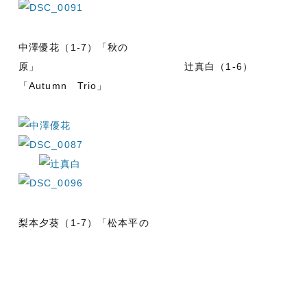
中澤優花（1-7）「秋の
原」 辻真白（1-6）
「Autumn Trio」
梨本夕葵（1-7）「松本平の
秋」 林貫太郎（3-4）
ＷＥＢ出願
資料請求
入試イベント
入試情報
「Petits gâteaux」