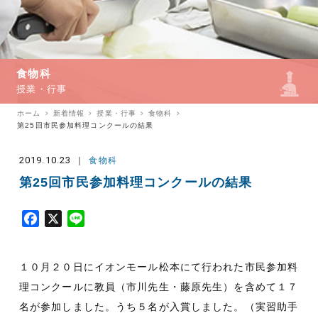
食物科
授業・行事
ホーム
新着情報
授業・行事
食物科
第25回市民参加料理コンクールの結果
2019.10.23
食物科
第25回市民参加料理コンクールの結果
F
X
L
a
i
c
n
１０月２０日にイオンモール松本にて行われた市民参加料
e
e
b
理コンクールに教員（市川先生・藤原先生）を含めて１７
o
名が参加しました。うち５名が入賞しました。（実習助手