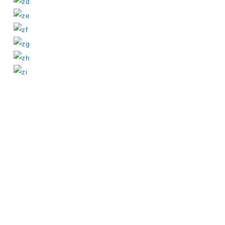
食物科の卒業
学校案内パン
入試情報
資料請求
生のお店
フレット