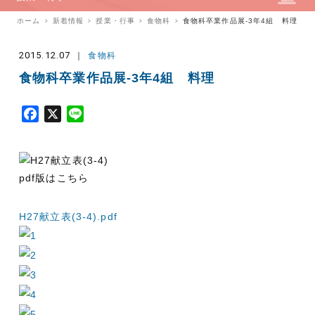
ホーム
新着情報
授業・行事
食物科
食物科卒業作品展-3年4組 料理
2015.12.07
食物科
食物科卒業作品展-3年4組 料理
F
X
L
a
i
c
n
e
e
pdf版はこちら
b
o
o
H27献立表(3-4).pdf
k