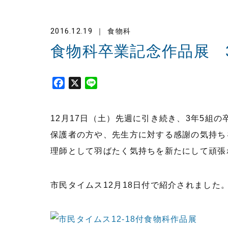
2016.12.19
食物科
食物科卒業記念作品展 
F
X
L
a
i
c
n
12月17日（土）先週に引き続き、3年5組
e
e
b
保護者の方や、先生方に対する感謝の気持ち
o
理師として羽ばたく気持ちを新たにして頑張
o
k
市民タイムス12月18日付で紹介されました