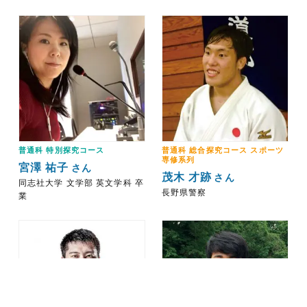
普通科 特別探究コース
普通科 総合探究コース スポーツ
専修系列
宮澤 祐子
さん
茂木 才跡
さん
同志社大学 文学部 英文学科 卒
長野県警察
業
ＷＥＢ出願
資料請求
入試イベント
入試情報