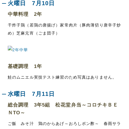
火曜日 7月10日
中華料理 2年
干炸子鶏（若鶏の唐揚げ）家常肉片（豚肉薄切り唐辛子炒
め）芝麻元宵（ごま団子）
基礎調理 1年
鮭のムニエル実技テスト練習のため写真はありません。
水曜日 7月11日
総合調理 3年5組 松花堂弁当～コロチキＢＥ
ＮTO～
ご飯 みそ汁 鶏のからあげ～おろしポン酢～ 春雨サラ