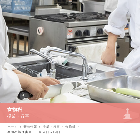
食物科
授業・行事
ホーム
新着情報
授業・行事
食物科
今週の調理実習 ７月９日～14日