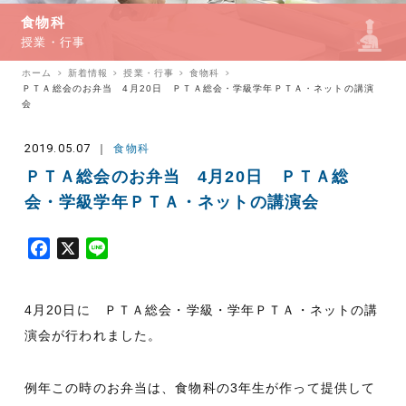
食物科
授業・行事
ホーム
新着情報
授業・行事
食物科
ＰＴＡ総会のお弁当 4月20日 ＰＴＡ総会・学級学年ＰＴＡ・ネットの講演
会
2019.05.07
食物科
ＰＴＡ総会のお弁当 4月20日 ＰＴＡ総
会・学級学年ＰＴＡ・ネットの講演会
F
X
L
a
i
c
n
4月20日に ＰＴＡ総会・学級・学年ＰＴＡ・ネットの講
e
e
b
演会が行われました。
o
o
例年この時のお弁当は、食物科の3年生が作って提供して
k