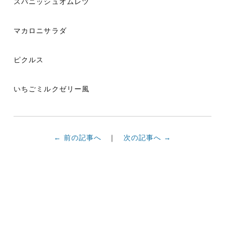
スパニッシュオムレツ
マカロニサラダ
ピクルス
いちごミルクゼリー風
← 前の記事へ
次の記事へ →
食物科の卒業
学校案内パン
入試情報
資料請求
生のお店
フレット
ＷＥＢ出願
資料請求
入試イベント
入試情報
〒390-0303