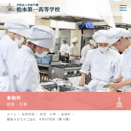
食物科
授業・行事
ホーム
新着情報
授業・行事
食物科
技ありひとりごはん 6月17日分（第３講）