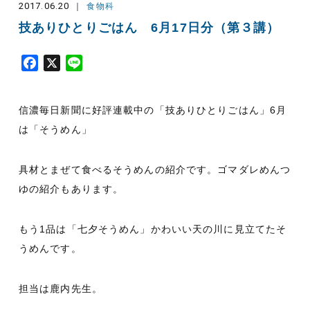
2017.06.20
食物科
技ありひとりごはん 6月17日分（第３講）
F
X
L
a
i
c
n
信濃毎日新聞に好評連載中の「技ありひとりごはん」6月
e
e
b
は「そうめん」
o
o
具材とまぜて食べるそうめんの紹介です。ゴマダレめんつ
k
ゆの紹介もあります。
もう1品は「七夕そうめん」かわいい天の川に見立てたそ
うめんです。
担当は鹿内先生。