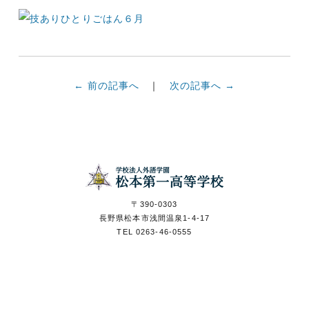
← 前の記事へ
次の記事へ →
食物科の卒業
学校案内パン
入試情報
資料請求
生のお店
フレット
〒390-0303
長野県松本市浅間温泉1-4-17
TEL 0263-46-0555
© Matsumoto Daiichi Highschool.
ＷＥＢ出願
資料請求
入試イベント
入試情報