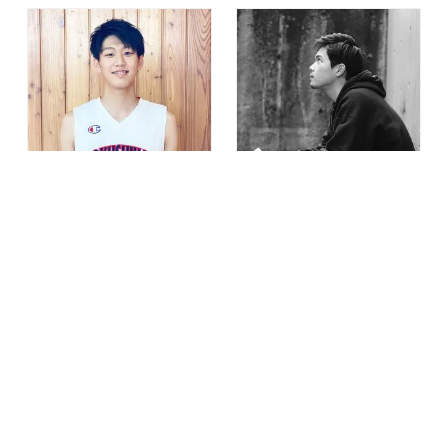
ＷＥＢ出願
資料請求
入試イベント
入試情報
普通科 総合探究コース スポーツ
普通科 総合探究コース 美術工芸
専修系列
系列
田口 岬
杉山 佑太
さん
さん
国士舘大学 体育学部
漫画家
武蔵野美術大学 造形学部 デザ
イン情報学科 卒業
卒業生インタビュー