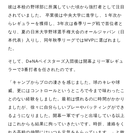
彼は本校の野球部に所属していた頃から強打者として注目
されていました。 卒業後は中央大学に進学し、１年次か
らレギュラーを獲得し、3年次は春季リーグ戦で首位者と
なり、夏の日米大学野球選手権大会のオールジャパン（日
本代表）入りし、同年秋季リーグではMVPに選ばれまし
た。
そして、DeNAベイスターズ入団後は開幕より一軍レギュ
ラーで3番打者を任されたのです。
「キャンプからプロの凄さを感じました。球のキレや球
威、更にはコントロールというところで今まで味わったこ
とのない経験をしました。最初は慣れるのに時間がかかり
ましたが、徐々に自分らしいプレーやバッティングができ
るようになりました。開幕一軍でずっと出場している以上
はこれからも結果に拘っていきたいです。時折、連絡をく
れる高校の仲間にはいつも元気をもらっています。」と牧