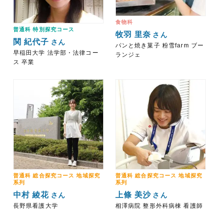
食物科
普通科 特別探究コース
牧羽 里奈
さん
関 紀代子
さん
パンと焼き菓子 粉雪farm ブー
早稲田大学 法学部・法律コー
ランジェ
ス 卒業
普通科 総合探究コース 地域探究
普通科 総合探究コース 地域探究
系列
系列
中村 綾花
上條 美沙
さん
さん
長野県看護大学
相澤病院 整形外科病棟 看護師